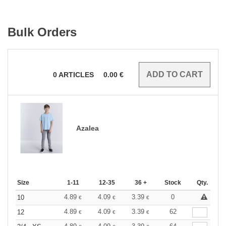
Bulk Orders
0
ARTICLES
0.00
€
Azalea
Size
1-11
12-35
36 +
Stock
Qty.
4.89
4.09
3.39
0
10
€
€
€
4.89
4.09
3.39
62
12
€
€
€