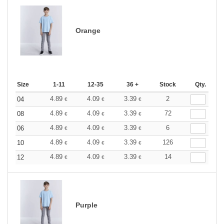
Orange
Size
1-11
12-35
36 +
Stock
Qty.
4.89
4.09
3.39
2
04
€
€
€
4.89
4.09
3.39
72
08
€
€
€
4.89
4.09
3.39
6
06
€
€
€
4.89
4.09
3.39
126
10
€
€
€
4.89
4.09
3.39
14
12
€
€
€
Purple