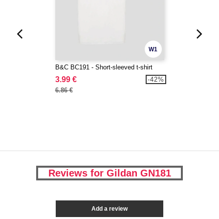
W1
B&C BC191 - Short-sleeved t-shirt
3.99 €
-42%
6.86 €
Reviews for Gildan GN181
Add a review