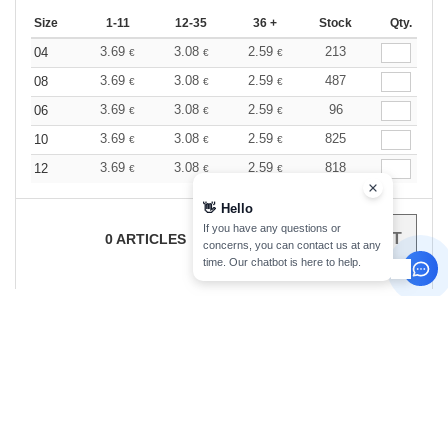
Size
1-11
12-35
36 +
Stock
Qty.
3.69
3.08
2.59
213
04
€
€
€
3.69
3.08
2.59
487
08
€
€
€
3.69
3.08
2.59
96
06
€
€
€
3.69
3.08
2.59
825
10
€
€
€
3.69
3.08
2.59
818
12
€
€
€
👋
Hello
If you have any questions or
0
ARTICLES
0.00
€
concerns, you can contact us at any
time. Our chatbot is here to help.
sign up!