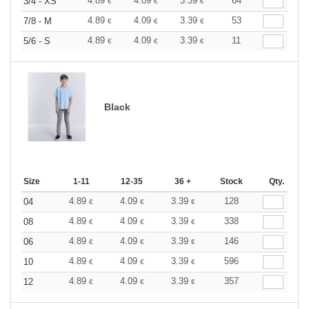
4.89
4.09
3.39
64
3/4 - XS
€
€
€
4.89
4.09
3.39
53
7/8 - M
€
€
€
4.89
4.09
3.39
11
5/6 - S
€
€
€
Black
Size
1-11
12-35
36 +
Stock
Qty.
4.89
4.09
3.39
128
04
€
€
€
4.89
4.09
3.39
338
08
€
€
€
4.89
4.09
3.39
146
06
€
€
€
4.89
4.09
3.39
596
10
€
€
€
4.89
4.09
3.39
357
12
€
€
€