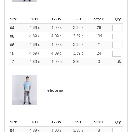
Size
1-11
12-35
36 +
Stock
Qty.
4.89
4.09
3.39
28
04
€
€
€
4.89
4.09
3.39
104
08
€
€
€
4.89
4.09
3.39
71
06
€
€
€
4.89
4.09
3.39
24
10
€
€
€
4.89
4.09
3.39
0
12
€
€
€
Heliconia
Size
1-11
12-35
36 +
Stock
Qty.
4.89
4.09
3.39
8
04
€
€
€