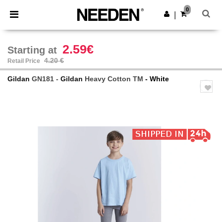
×
Needen App
0
Get the app
|
Better prices on app!
2.59€
Starting at
4.20 €
Retail Price
Gildan
GN181 -
Gildan
Heavy Cotton TM
- White
Previous
Next