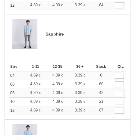
4.89
4.09
3.39
64
12
€
€
€
Sapphire
Size
1-11
12-35
36 +
Stock
Qty.
4.89
4.09
3.39
6
04
€
€
€
4.89
4.09
3.39
60
08
€
€
€
4.89
4.09
3.39
42
06
€
€
€
4.89
4.09
3.39
21
10
€
€
€
4.89
4.09
3.39
67
12
€
€
€