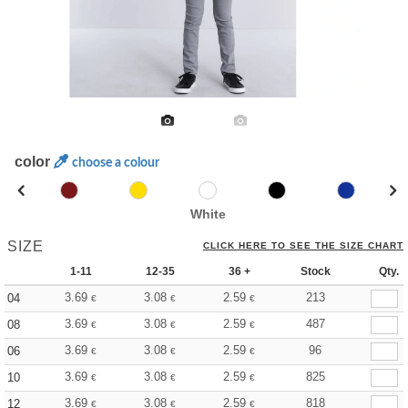
color
choose a colour
White
SIZE
CLICK HERE TO SEE THE SIZE CHART
1-11
12-35
36 +
Stock
Qty.
3.69
3.08
2.59
213
04
€
€
€
3.69
3.08
2.59
487
08
€
€
€
3.69
3.08
2.59
96
06
€
€
€
3.69
3.08
2.59
825
10
€
€
€
3.69
3.08
2.59
818
12
€
€
€