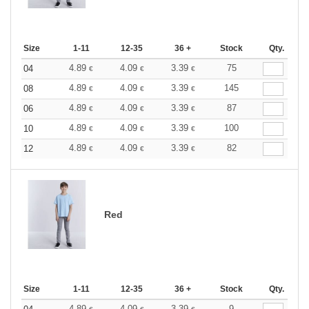
Size
1-11
12-35
36 +
Stock
Qty.
4.89
4.09
3.39
75
04
€
€
€
4.89
4.09
3.39
145
08
€
€
€
4.89
4.09
3.39
87
06
€
€
€
4.89
4.09
3.39
100
10
€
€
€
4.89
4.09
3.39
82
12
€
€
€
Red
Size
1-11
12-35
36 +
Stock
Qty.
4.89
4.09
3.39
9