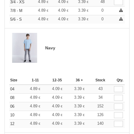
4.89
4.09
3.39
48
3/4 - XS
€
€
€
4.89
4.09
3.39
0
7/8 - M
€
€
€
4.89
4.09
3.39
0
5/6 - S
€
€
€
Navy
Size
1-11
12-35
36 +
Stock
Qty.
4.89
4.09
3.39
43
04
€
€
€
4.89
4.09
3.39
34
08
€
€
€
4.89
4.09
3.39
152
06
€
€
€
4.89
4.09
3.39
126
10
€
€
€
4.89
4.09
3.39
140
12
€
€
€