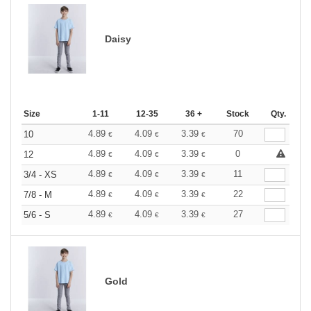
Daisy
Size
1-11
12-35
36 +
Stock
Qty.
4.89
4.09
3.39
70
10
€
€
€
4.89
4.09
3.39
0
12
€
€
€
4.89
4.09
3.39
11
3/4 - XS
€
€
€
4.89
4.09
3.39
22
7/8 - M
€
€
€
4.89
4.09
3.39
27
5/6 - S
€
€
€
Gold