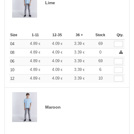
Lime
Size
1-11
12-35
36 +
Stock
Qty.
4.89
4.09
3.39
69
04
€
€
€
4.89
4.09
3.39
0
08
€
€
€
4.89
4.09
3.39
69
06
€
€
€
4.89
4.09
3.39
6
10
€
€
€
4.89
4.09
3.39
10
12
€
€
€
Maroon