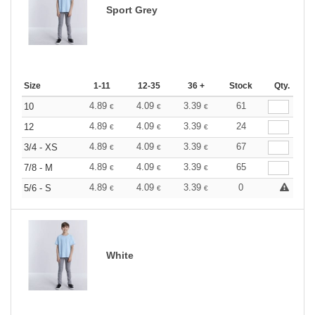
Sport Grey
Size
1-11
12-35
36 +
Stock
Qty.
4.89
4.09
3.39
61
10
€
€
€
4.89
4.09
3.39
24
12
€
€
€
4.89
4.09
3.39
67
3/4 - XS
€
€
€
4.89
4.09
3.39
65
7/8 - M
€
€
€
4.89
4.09
3.39
0
5/6 - S
€
€
€
White